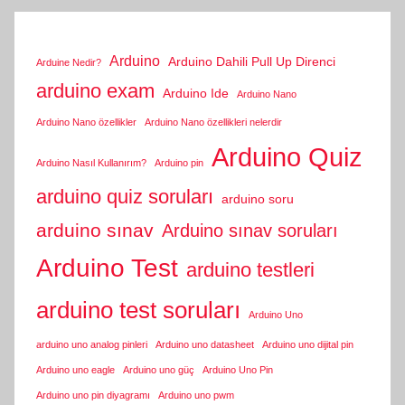
Arduino
Arduino Dahili Pull Up Direnci
Arduine Nedir?
arduino exam
Arduino Ide
Arduino Nano
Arduino Nano özellikler
Arduino Nano özellikleri nelerdir
Arduino Quiz
Arduino Nasıl Kullanırım?
Arduino pin
arduino quiz soruları
arduino soru
arduino sınav
Arduino sınav soruları
Arduino Test
arduino testleri
arduino test soruları
Arduino Uno
arduino uno analog pinleri
Arduino uno datasheet
Arduino uno dijital pin
Arduino uno eagle
Arduino uno güç
Arduino Uno Pin
Arduino uno pin diyagramı
Arduino uno pwm