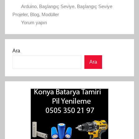
Arduino
,
Başlangıç Seviye
,
Başlangıç Seviye
Projeler
,
Blog
,
Modüller
Yorum yapın
Ara
Ara