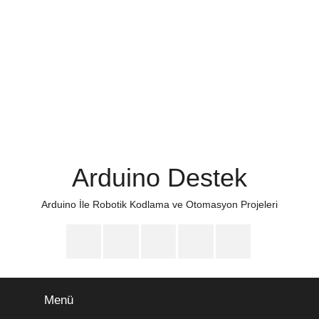
İçeriğe
atla
Arduino Destek
Arduino İle Robotik Kodlama ve Otomasyon Projeleri
Arduino
Arduino
Arduino
Arduino
Arduino
Destek
Destek
Destek
Destek
Destek
Instagram
Twitter
Facebook
Youtube
Discord
Menü