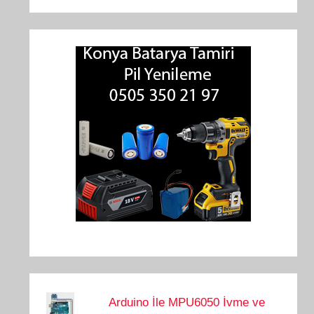
Arduino İle MPU6050 İvme ve