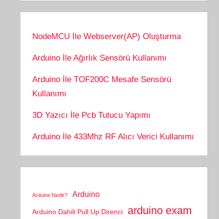
NodeMCU İle Webserver(AP) Oluşturma
Arduino İle Ağırlık Sensörü Kullanımı
Arduino İle TOF200C Mesafe Sensörü
Kullanımı
3D Yazıcı İle Pcb Tutucu Yapımı
Arduino İle 433Mhz RF Alıcı Verici Kullanımı
Arduino
Arduine Nedir?
arduino exam
Arduino Dahili Pull Up Direnci