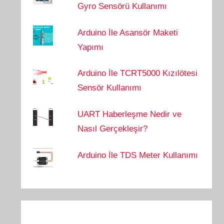
Gyro Sensörü Kullanımı
Arduino İle Asansör Maketi
Yapımı
Arduino İle TCRT5000 Kızılötesi
Sensör Kullanımı
UART Haberleşme Nedir ve
Nasıl Gerçekleşir?
Arduino İle TDS Meter Kullanımı