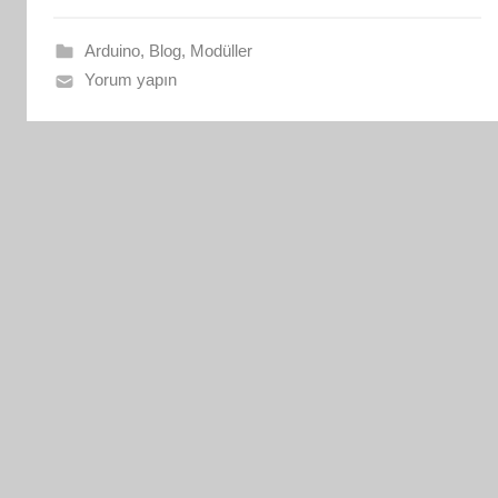
Arduino
,
Blog
,
Modüller
Yorum yapın