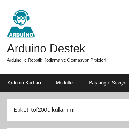
İçeriğe
atla
Arduino Destek
Arduino İle Robotik Kodlama ve Otomasyon Projeleri
Arduino Kartları
Modüller
Başlangıç Seviye
Etiket:
tof200c kullanımı