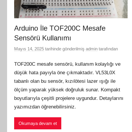
Arduino İle TOF200C Mesafe
Sensörü Kullanımı
Mayıs 14, 2025
tarihinde gönderilmiş
admin
tarafından
TOF200C mesafe sensörü, kullanım kolaylığı ve
düşük hata payıyla öne çıkmaktadır. VL53L0X
tabanlı olan bu sensör, kızılötesi lazer ışığı ile
ölçüm yaparak yüksek doğruluk sunar. Kompakt
boyutlarıyla çeşitli projelere uygundur. Detaylarını
yazımızdan öğrenebilirsiniz.
Okumaya devam et