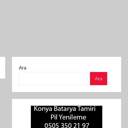
Ara
Ara