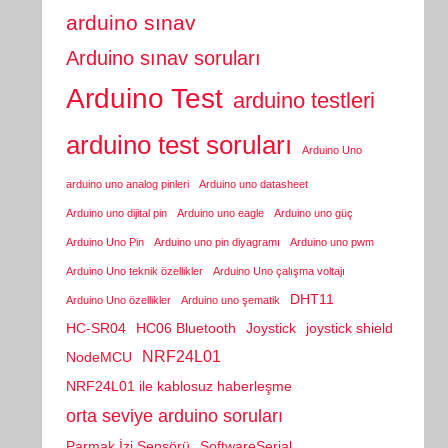
arduino sınav
Arduino sınav soruları
Arduino Test
arduino testleri
arduino test soruları
Arduino Uno
arduino uno analog pinleri
Arduino uno datasheet
Arduino uno dijital pin
Arduino uno eagle
Arduino uno güç
Arduino Uno Pin
Arduino uno pin diyagramı
Arduino uno pwm
Arduino Uno teknik özellikler
Arduino Uno çalışma voltajı
DHT11
Arduino Uno özellikler
Arduino uno şematik
HC-SR04
HC06 Bluetooth
Joystick
joystick shield
NRF24L01
NodeMCU
NRF24L01 ile kablosuz haberleşme
orta seviye arduino soruları
Parmak İzi Sensörü
SoftwareSerial