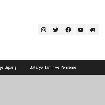
Arduino
Arduino
Arduino
Arduino
Arduino
Destek
Destek
Destek
Destek
Destek
Instagram
Twitter
Facebook
Youtube
Discord
je Siparişi
Batarya Tamir ve Yenileme