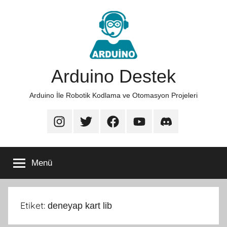
İçeriğe
atla
Arduino Destek
Arduino İle Robotik Kodlama ve Otomasyon Projeleri
Arduino
Arduino
Arduino
Arduino
Arduino
Destek
Destek
Destek
Destek
Destek
Instagram
Twitter
Facebook
Youtube
Discord
Menü
Etiket:
deneyap kart lib