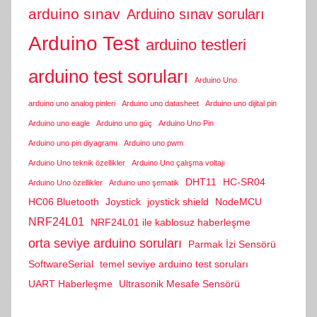
arduino sınav
Arduino sınav soruları
Arduino Test
arduino testleri
arduino test soruları
Arduino Uno
arduino uno analog pinleri
Arduino uno datasheet
Arduino uno dijital pin
Arduino uno eagle
Arduino uno güç
Arduino Uno Pin
Arduino uno pin diyagramı
Arduino uno pwm
Arduino Uno teknik özellikler
Arduino Uno çalışma voltajı
DHT11
HC-SR04
Arduino Uno özellikler
Arduino uno şematik
HC06 Bluetooth
Joystick
joystick shield
NodeMCU
NRF24L01
NRF24L01 ile kablosuz haberleşme
orta seviye arduino soruları
Parmak İzi Sensörü
SoftwareSerial
temel seviye arduino test soruları
UART Haberleşme
Ultrasonik Mesafe Sensörü