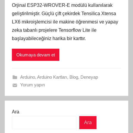
Orjinal ESP32-WROVER-E modülü kullanılarak
geliştirilmiştir. Güçlü çift çekirdek Tensilica Xtensa
LX6 mikroişlemcisi ile makine öğrenmesi ve yapay
zeka tabanlı projelere Tensorflow Lite ile
başlayabileceğiniz harika bir karttır.
Okumaya devam et
Arduino
,
Arduino Kartları
,
Blog
,
Deneyap
Yorum yapın
Ara
Ara