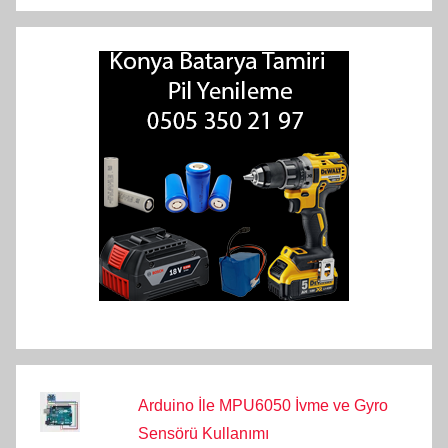
Arduino İle MPU6050 İvme ve Gyro
Sensörü Kullanımı